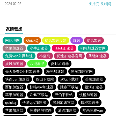
2024-02-02
支持
[0]
反对
[0]
友情链接
网站地图
QuickQ
旋风加速度器
旋风
旋风加速
坚果加速器
小牛加速器
tiktok加速器
狗急加速器官网
免费vqn外网加速
小蓝鸟
优途加速器官网
风驰加速器
旋风加速器
八戒看书
夏时加速器
每天免费2小时加速器
极光加速器
黑洞加速官网
快连pvn加速器
鞍山下载站
次玩下载站
芒果加速器
西柚加速器
快喵vpv加速器
胜春下载站
银河加速器
苹果加速器
CHK下载站
巴伯下载站
快橙加速器
quickq
快喵vpv加速器
黑洞加速官网
快橙加速器
苹果加速器
免费跨墙软件
油管加速器
苹果免费vqn